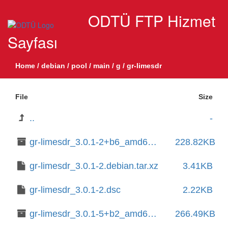
ODTÜ FTP Hizmet
Sayfası
Home
/
debian
/
pool
/
main
/
g
/
gr-limesdr
File
Size
..
-
gr-limesdr_3.0.1-2+b6_amd64.deb
228.82KB
gr-limesdr_3.0.1-2.debian.tar.xz
3.41KB
gr-limesdr_3.0.1-2.dsc
2.22KB
gr-limesdr_3.0.1-5+b2_amd64.deb
266.49KB