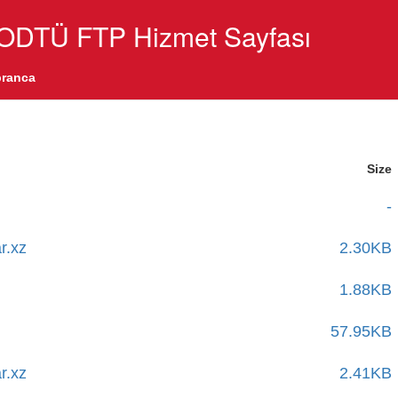
ODTÜ FTP Hizmet Sayfası
ranca
Size
-
r.xz
2.30KB
1.88KB
57.95KB
r.xz
2.41KB