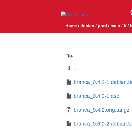
Home
/
debian
/
pool
/
main
/
b
/
b
File
..
branca_0.4.2-1.debian.ta
branca_0.4.2-1.dsc
branca_0.4.2.orig.tar.gz
branca_0.6.0-2.debian.ta