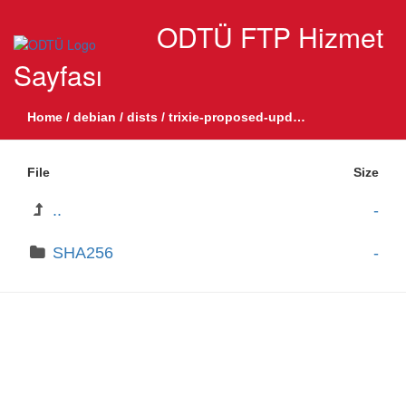
ODTÜ FTP Hizmet
Sayfası
Home
/
debian
/
dists
/
trixie-proposed-updates
/
contrib
/
bin
File
Size
..
-
SHA256
-