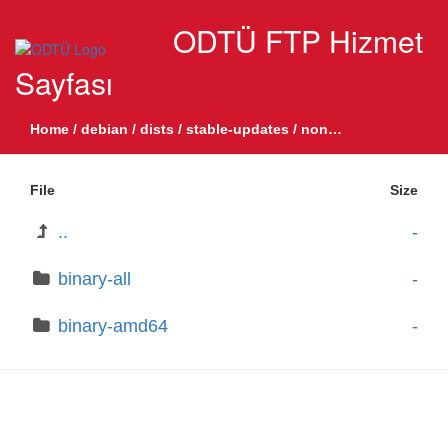
ODTÜ FTP Hizmet
Sayfası
Home
/
debian
/
dists
/
stable-updates
/
non-free-firmware
/
de
File
Size
..
-
binary-all
-
binary-amd64
-